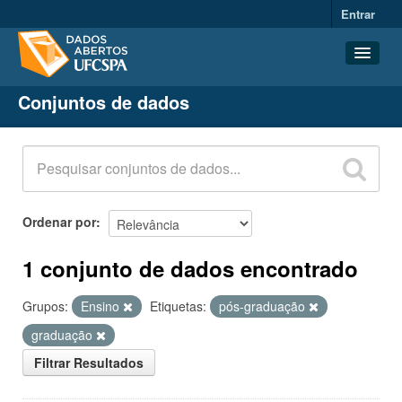
Entrar
Conjuntos de dados
Conjuntos de dados
Organizações
Grupos
Sobre
Ordenar por
1 conjunto de dados encontrado
Grupos:
Ensino
Etiquetas:
pós-graduação
graduação
Filtrar Resultados