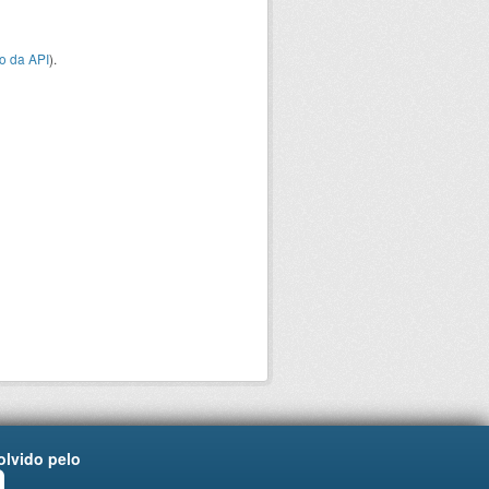
o da API
).
lvido pelo