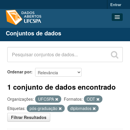
Entrar
Conjuntos de dados
Conjuntos de dados
Organizações
Grupos
Sobre
Ordenar por
1 conjunto de dados encontrado
Organizações:
UFCSPA
Formatos:
ODT
Etiquetas:
pós-graduação
diplomados
Filtrar Resultados