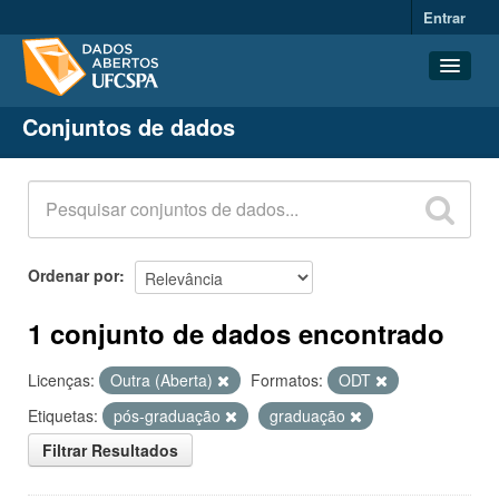
Entrar
Conjuntos de dados
Conjuntos de dados
Organizações
Grupos
Sobre
Ordenar por
1 conjunto de dados encontrado
Licenças:
Outra (Aberta)
Formatos:
ODT
Etiquetas:
pós-graduação
graduação
Filtrar Resultados