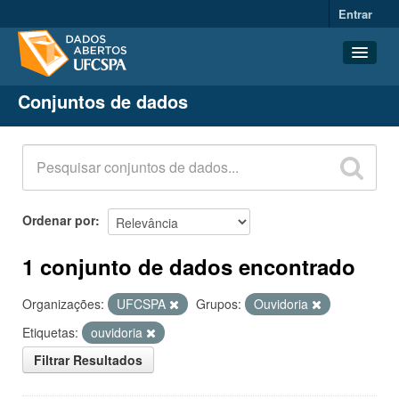
Entrar
Conjuntos de dados
Conjuntos de dados
Organizações
Grupos
Sobre
Ordenar por
1 conjunto de dados encontrado
Organizações:
UFCSPA
Grupos:
Ouvidoria
Etiquetas:
ouvidoria
Filtrar Resultados