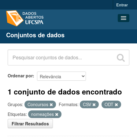
Entrar
Conjuntos de dados
Conjuntos de dados
Organizações
Grupos
Sobre
Ordenar por
1 conjunto de dados encontrado
Grupos:
Concursos
Formatos:
CSV
ODT
Etiquetas:
nomeações
Filtrar Resultados