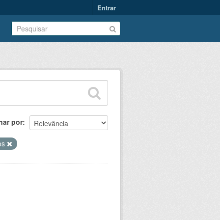
Entrar
nar por
os