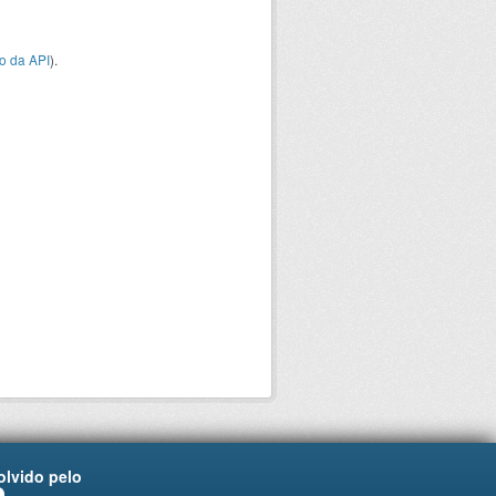
o da API
).
lvido pelo