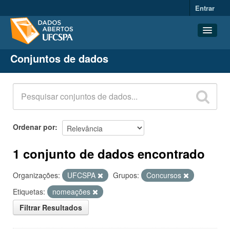
Entrar
Conjuntos de dados
Conjuntos de dados
Organizações
Grupos
Sobre
Ordenar por
1 conjunto de dados encontrado
Organizações:
UFCSPA
Grupos:
Concursos
Etiquetas:
nomeações
Filtrar Resultados