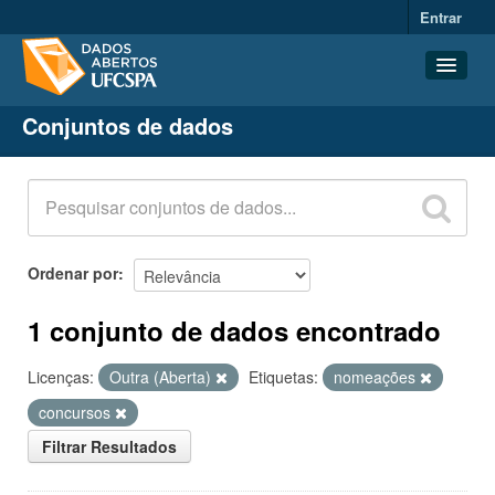
Entrar
Conjuntos de dados
Conjuntos de dados
Organizações
Grupos
Sobre
Ordenar por
1 conjunto de dados encontrado
Licenças:
Outra (Aberta)
Etiquetas:
nomeações
concursos
Filtrar Resultados