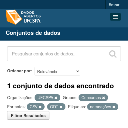
Entrar
Conjuntos de dados
Conjuntos de dados
Organizações
Grupos
Sobre
Ordenar por
1 conjunto de dados encontrado
Organizações:
UFCSPA
Grupos:
Concursos
Formatos:
CSV
ODT
Etiquetas:
nomeações
Filtrar Resultados