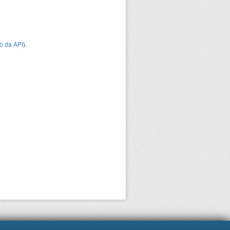
o da API
).