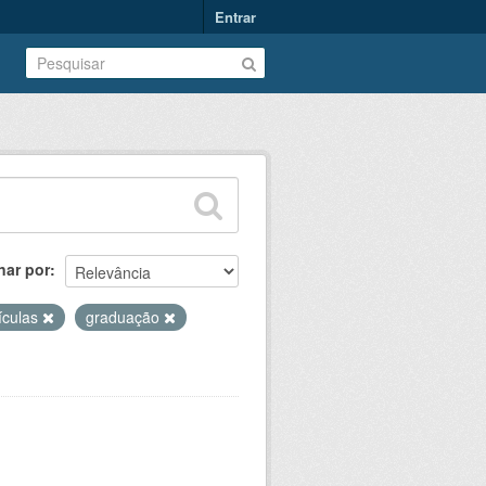
Entrar
nar por
ículas
graduação