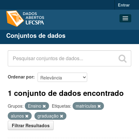
Entrar
Conjuntos de dados
Conjuntos de dados
Organizações
Grupos
Sobre
Ordenar por
1 conjunto de dados encontrado
Grupos:
Ensino
Etiquetas:
matrículas
alunos
graduação
Filtrar Resultados