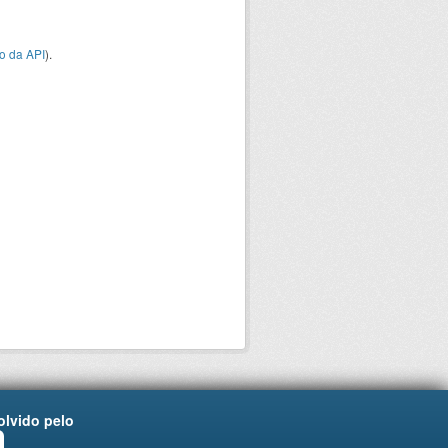
o da API
).
lvido pelo