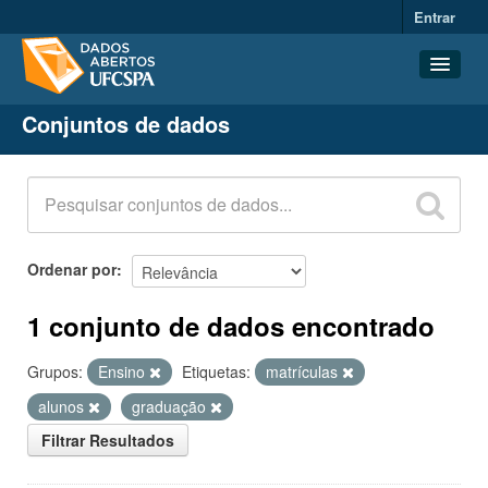
Entrar
Conjuntos de dados
Conjuntos de dados
Organizações
Grupos
Sobre
Ordenar por
1 conjunto de dados encontrado
Grupos:
Ensino
Etiquetas:
matrículas
alunos
graduação
Filtrar Resultados