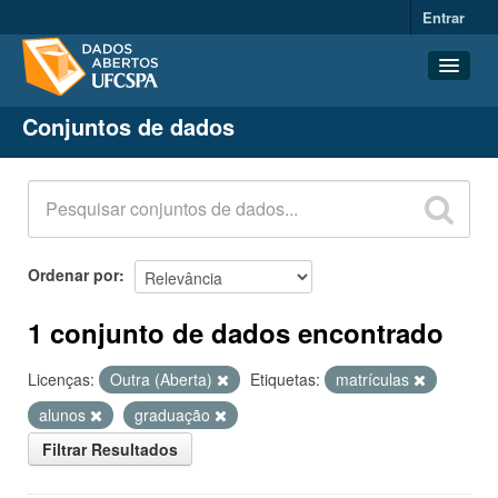
Entrar
Conjuntos de dados
Conjuntos de dados
Organizações
Grupos
Sobre
Ordenar por
1 conjunto de dados encontrado
Licenças:
Outra (Aberta)
Etiquetas:
matrículas
alunos
graduação
Filtrar Resultados