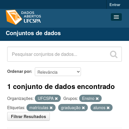
Entrar
Conjuntos de dados
Conjuntos de dados
Organizações
Grupos
Sobre
Ordenar por
1 conjunto de dados encontrado
Organizações:
UFCSPA
Grupos:
Ensino
Etiquetas:
matrículas
graduação
alunos
Filtrar Resultados