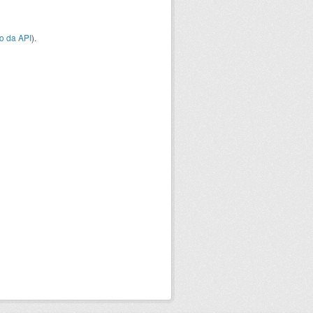
o da API
).