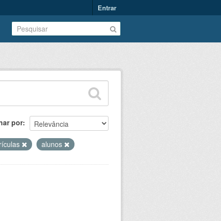
Entrar
nar por
rículas
alunos