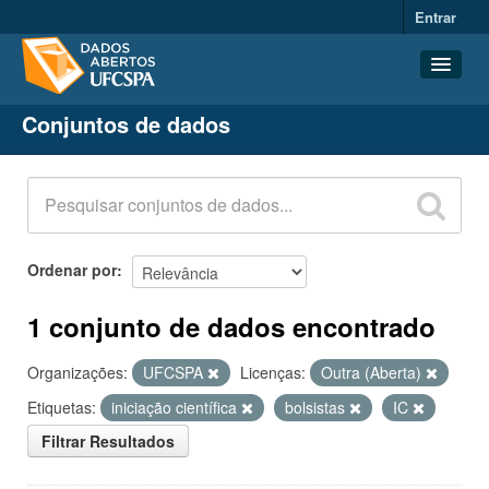
Entrar
Conjuntos de dados
Conjuntos de dados
Organizações
Grupos
Sobre
Ordenar por
1 conjunto de dados encontrado
Organizações:
UFCSPA
Licenças:
Outra (Aberta)
Etiquetas:
iniciação científica
bolsistas
IC
Filtrar Resultados