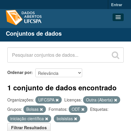
Entrar
Conjuntos de dados
Conjuntos de dados
Organizações
Grupos
Sobre
Ordenar por
1 conjunto de dados encontrado
Organizações:
UFCSPA
Licenças:
Outra (Aberta)
Grupos:
Bolsas
Formatos:
ODT
Etiquetas:
iniciação científica
bolsistas
Filtrar Resultados