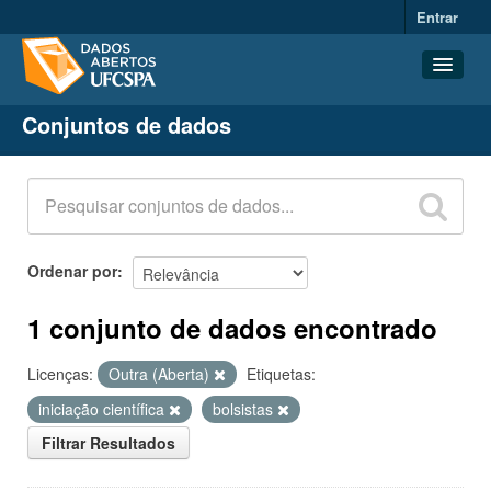
Entrar
Conjuntos de dados
Conjuntos de dados
Organizações
Grupos
Sobre
Ordenar por
1 conjunto de dados encontrado
Licenças:
Outra (Aberta)
Etiquetas:
iniciação científica
bolsistas
Filtrar Resultados