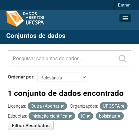
Entrar
Conjuntos de dados
Conjuntos de dados
Organizações
Grupos
Sobre
Ordenar por
1 conjunto de dados encontrado
Licenças:
Outra (Aberta)
Organizações:
UFCSPA
Etiquetas:
iniciação científica
IC
bolsistas
Filtrar Resultados