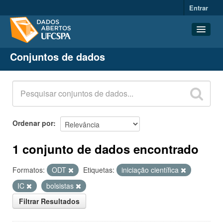
Entrar
Conjuntos de dados
Conjuntos de dados
Organizações
Grupos
Sobre
Ordenar por
1 conjunto de dados encontrado
Formatos:
ODT
Etiquetas:
iniciação científica
IC
bolsistas
Filtrar Resultados