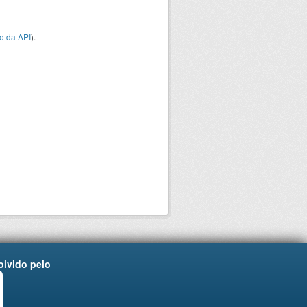
o da API
).
lvido pelo