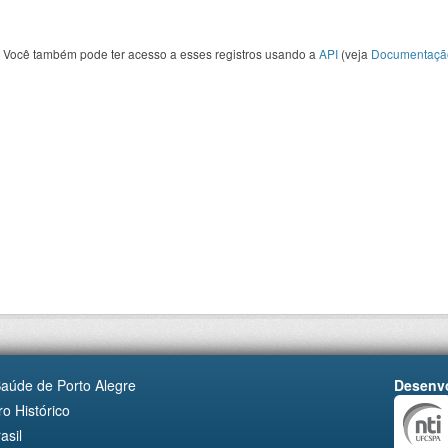
Você também pode ter acesso a esses registros usando a
API
(veja
Documentaçã
Saúde de Porto Alegre
Desenvo
o Histórico
asil