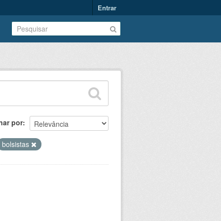
Entrar
nar por
bolsistas