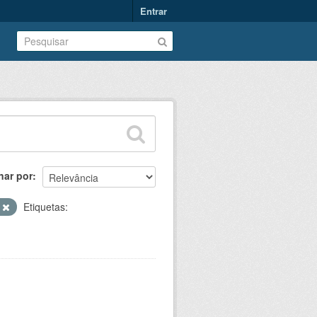
Entrar
nar por
T
Etiquetas: