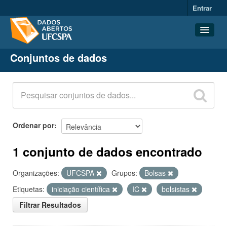
Entrar
Conjuntos de dados
Conjuntos de dados
Organizações
Grupos
Sobre
Ordenar por
1 conjunto de dados encontrado
Organizações:
UFCSPA
Grupos:
Bolsas
Etiquetas:
iniciação científica
IC
bolsistas
Filtrar Resultados