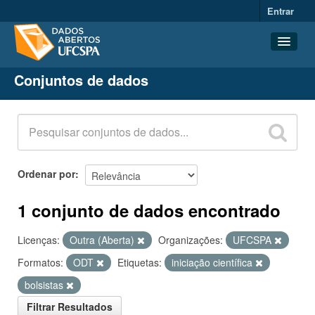
Entrar
Conjuntos de dados
Conjuntos de dados
Organizações
Grupos
Sobre
Ordenar por
1 conjunto de dados encontrado
Licenças:
Outra (Aberta)
Organizações:
UFCSPA
Formatos:
ODT
Etiquetas:
iniciação científica
bolsistas
Filtrar Resultados