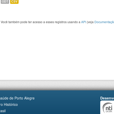
ODT
CSV
Você também pode ter acesso a esses registros usando a
API
(veja
Documentaçã
Saúde de Porto Alegre
Desenvo
o Histórico
asil