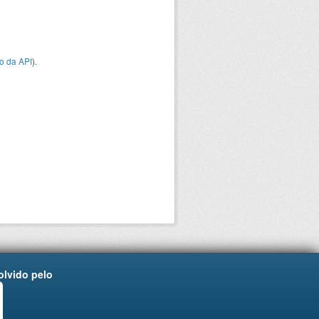
o da API
).
lvido pelo