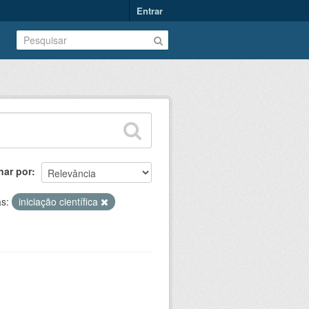
Entrar
nar por
as:
iniciação científica