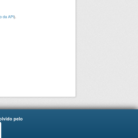
o da API
).
lvido pelo