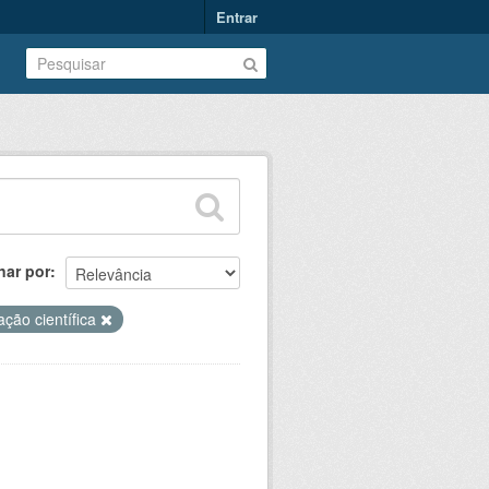
Entrar
nar por
iação científica