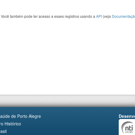
Você também pode ter acesso a esses registros usando a
API
(veja
Documentaçã
Saúde de Porto Alegre
Desenvo
o Histórico
asil