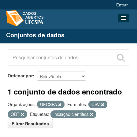
Entrar
Conjuntos de dados
Conjuntos de dados
Organizações
Grupos
Sobre
Ordenar por
1 conjunto de dados encontrado
Organizações:
UFCSPA
Formatos:
CSV
ODT
Etiquetas:
iniciação científica
Filtrar Resultados