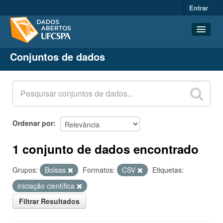
Entrar
Conjuntos de dados
Conjuntos de dados
Organizações
Grupos
Sobre
Ordenar por
1 conjunto de dados encontrado
Grupos:
Bolsas
Formatos:
CSV
Etiquetas:
iniciação científica
Filtrar Resultados