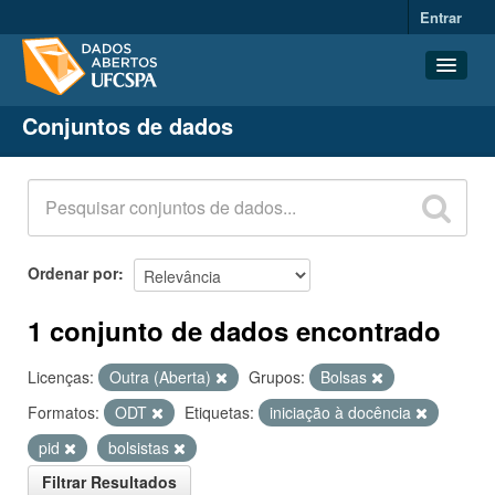
Entrar
Conjuntos de dados
Conjuntos de dados
Organizações
Grupos
Sobre
Ordenar por
1 conjunto de dados encontrado
Licenças:
Outra (Aberta)
Grupos:
Bolsas
Formatos:
ODT
Etiquetas:
iniciação à docência
pid
bolsistas
Filtrar Resultados