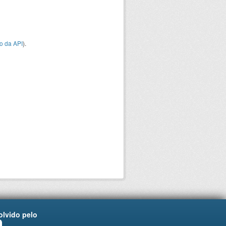
o da API
).
lvido pelo