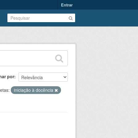
Entrar
nar por
etas:
iniciação à docência