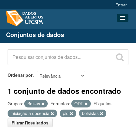
Entrar
Conjuntos de dados
Conjuntos de dados
Organizações
Grupos
Sobre
Ordenar por
1 conjunto de dados encontrado
Grupos:
Bolsas
Formatos:
ODT
Etiquetas:
iniciação à docência
pid
bolsistas
Filtrar Resultados