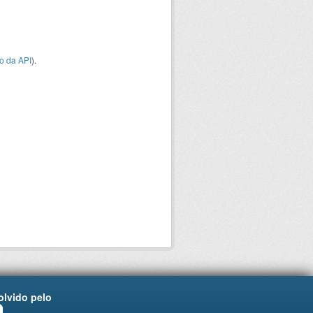
o da API
).
lvido pelo