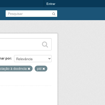
Entrar
nar por
iciação à docência
pid