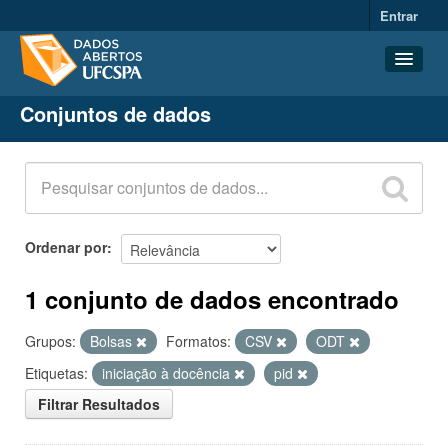
Entrar
Conjuntos de dados
Conjuntos de dados
Organizações
Grupos
Sobre
Ordenar por
1 conjunto de dados encontrado
Grupos:
Bolsas
Formatos:
CSV
ODT
Etiquetas:
iniciação à docência
pid
Filtrar Resultados