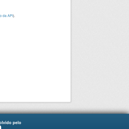
o da API
).
lvido pelo