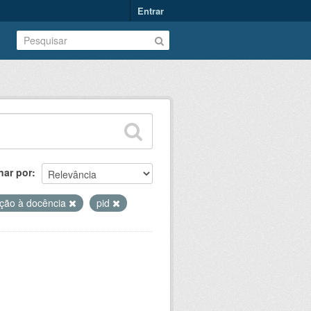
Entrar
nar por
ação à docência
pid