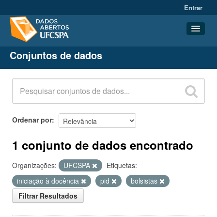
Entrar
Conjuntos de dados
Conjuntos de dados
Organizações
Grupos
Sobre
Ordenar por
1 conjunto de dados encontrado
Organizações:
UFCSPA
Etiquetas:
iniciação à docência
pid
bolsistas
Filtrar Resultados