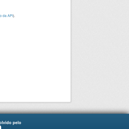
o da API
).
lvido pelo