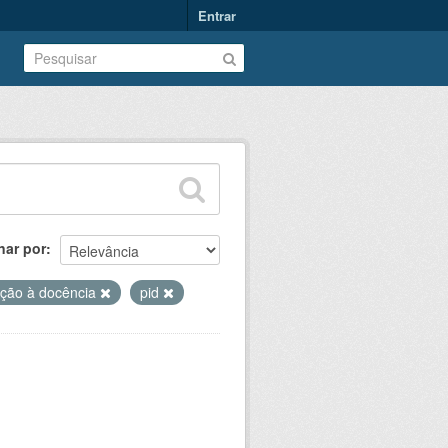
Entrar
nar por
iação à docência
pid