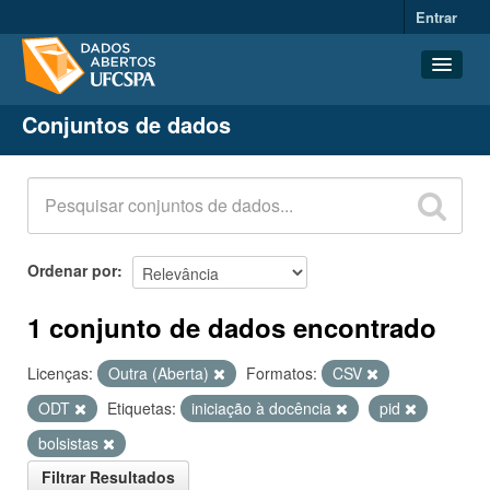
Entrar
Conjuntos de dados
Conjuntos de dados
Organizações
Grupos
Sobre
Ordenar por
1 conjunto de dados encontrado
Licenças:
Outra (Aberta)
Formatos:
CSV
ODT
Etiquetas:
iniciação à docência
pid
bolsistas
Filtrar Resultados