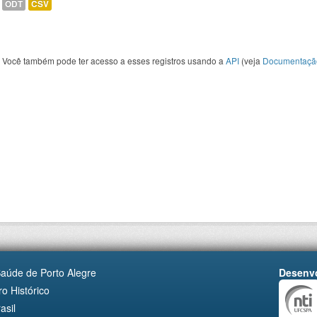
ODT
CSV
Você também pode ter acesso a esses registros usando a
API
(veja
Documentaçã
Saúde de Porto Alegre
Desenvo
o Histórico
asil