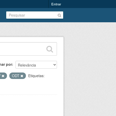
Entrar
nar por
V
ODT
Etiquetas: