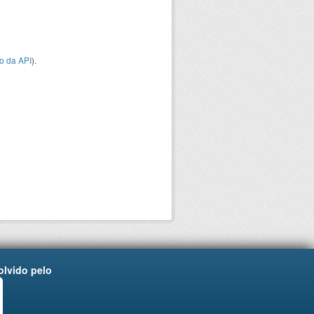
o da API
).
lvido pelo