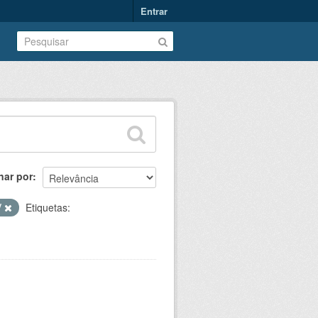
Entrar
nar por
V
Etiquetas: