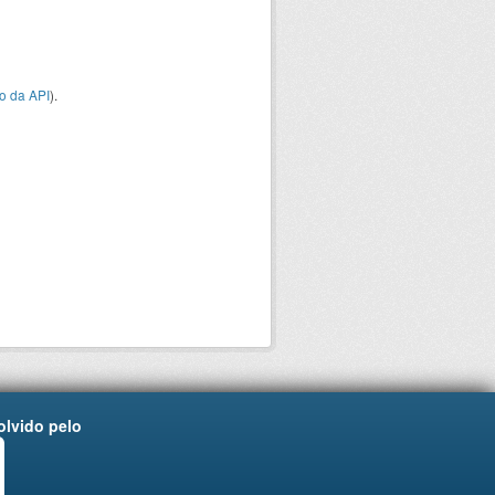
o da API
).
lvido pelo