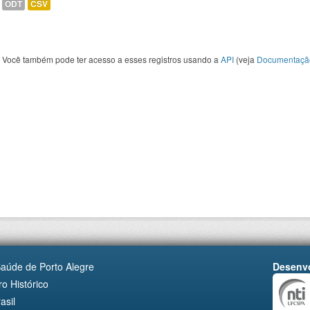
ODT
CSV
Você também pode ter acesso a esses registros usando a
API
(veja
Documentaçã
Saúde de Porto Alegre
Desenvo
o Histórico
asil