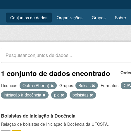
Conjuntos de dados
Organizações
Grupos
Sobre
1 conjunto de dados encontrado
Orde
Licenças:
Outra (Aberta)
Grupos:
Bolsas
Formatos:
CS
iniciação à docência
pid
bolsistas
Bolsistas de Iniciação à Docência
Relação de bolsistas de Iniciação à Docência da UFCSPA.