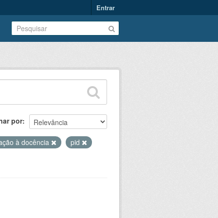
Entrar
nar por
iação à docência
pid