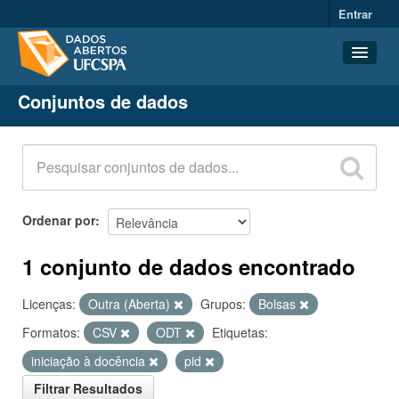
Entrar
Conjuntos de dados
Conjuntos de dados
Organizações
Grupos
Sobre
Ordenar por
1 conjunto de dados encontrado
Licenças:
Outra (Aberta)
Grupos:
Bolsas
Formatos:
CSV
ODT
Etiquetas:
iniciação à docência
pid
Filtrar Resultados