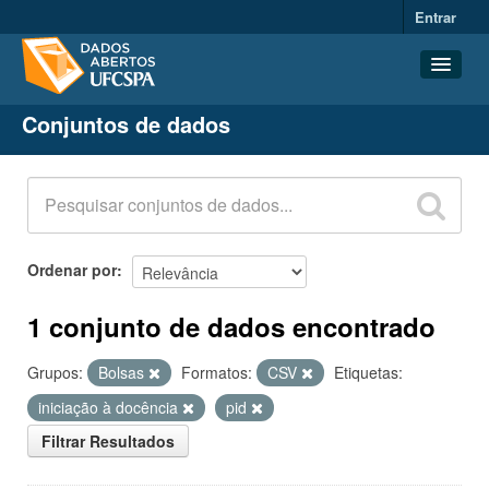
Entrar
Conjuntos de dados
Conjuntos de dados
Organizações
Grupos
Sobre
Ordenar por
1 conjunto de dados encontrado
Grupos:
Bolsas
Formatos:
CSV
Etiquetas:
iniciação à docência
pid
Filtrar Resultados