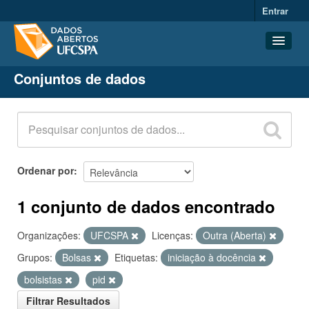
Entrar
Conjuntos de dados
Conjuntos de dados
Organizações
Grupos
Sobre
Ordenar por
1 conjunto de dados encontrado
Organizações:
UFCSPA
Licenças:
Outra (Aberta)
Grupos:
Bolsas
Etiquetas:
iniciação à docência
bolsistas
pid
Filtrar Resultados