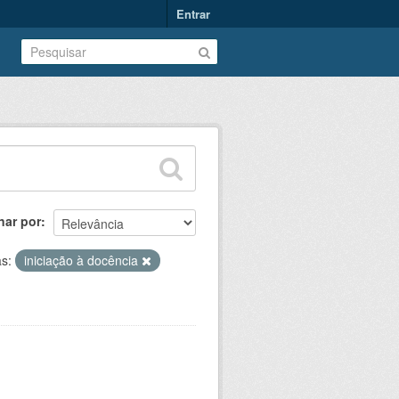
Entrar
nar por
as:
iniciação à docência