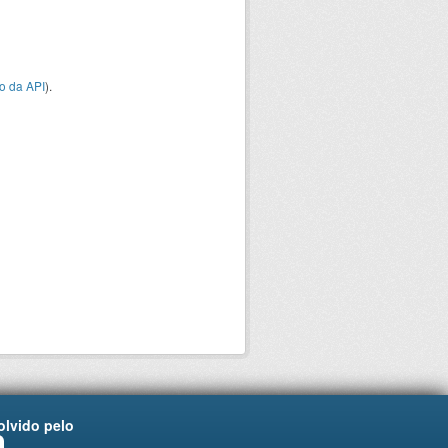
o da API
).
lvido pelo