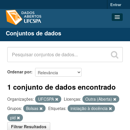
Entrar
Conjuntos de dados
Conjuntos de dados
Organizações
Grupos
Sobre
Ordenar por
1 conjunto de dados encontrado
Organizações:
UFCSPA
Licenças:
Outra (Aberta)
Grupos:
Bolsas
Etiquetas:
iniciação à docência
pid
Filtrar Resultados