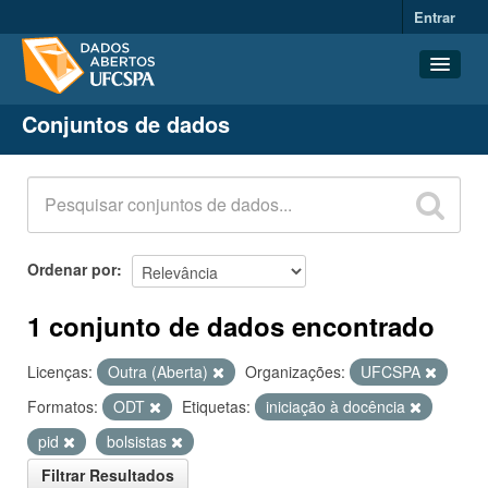
Entrar
Conjuntos de dados
Conjuntos de dados
Organizações
Grupos
Sobre
Ordenar por
1 conjunto de dados encontrado
Licenças:
Outra (Aberta)
Organizações:
UFCSPA
Formatos:
ODT
Etiquetas:
iniciação à docência
pid
bolsistas
Filtrar Resultados