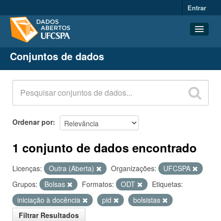
Entrar
Conjuntos de dados
Conjuntos de dados
Organizações
Grupos
Sobre
Ordenar por
1 conjunto de dados encontrado
Licenças:
Outra (Aberta)
Organizações:
UFCSPA
Grupos:
Bolsas
Formatos:
ODT
Etiquetas:
iniciação à docência
pid
bolsistas
Filtrar Resultados