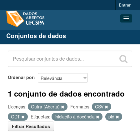
Entrar
Conjuntos de dados
Conjuntos de dados
Organizações
Grupos
Sobre
Ordenar por
1 conjunto de dados encontrado
Licenças:
Outra (Aberta)
Formatos:
CSV
ODT
Etiquetas:
iniciação à docência
pid
Filtrar Resultados